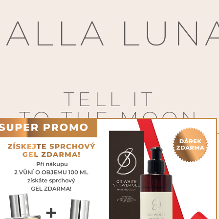
 ALLA LUN
TELL IT
TO THE MOON
DILLO ALLA
INSPIRACE
by Pierre Guéros
100 ML
 vůně. Esence elegance,
íce. Intenzivní
€
220,00