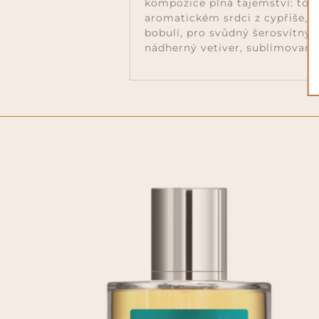
kompozice plná tajemství: tón
aromatickém srdci z cypřiše, 
bobulí, pro svůdný šerosvitný
nádherný vetiver, sublimovan