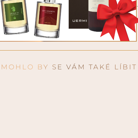
y grapefruitu na
rozmarýnu a jalovcových
 efekt. Všemu dominuje
PŘIDAT DO
ý smyslnou ambrou.
MOHLO BY SE VÁM TAKÉ LÍBIT